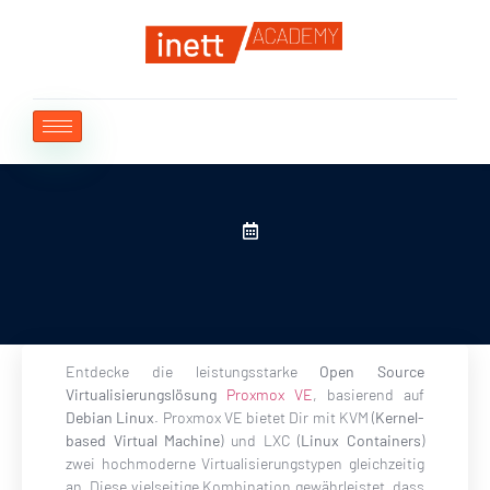
Entdecke die leistungsstarke
Open Source
Virtualisierungslösung
Proxmox VE
, basierend auf
Debian
Linux
. Proxmox VE bietet Dir mit KVM (
Kernel-
based Virtual Machine
) und LXC (
Linux Containers
)
zwei hochmoderne Virtualisierungstypen gleichzeitig
an. Diese vielseitige Kombination gewährleistet, dass