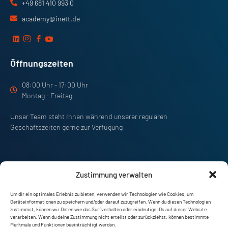
+49 681 410 993 0
academy@inett.de
Öffnungszeiten
08:00 Uhr - 17:00 Uhr
Montag - Freitag
Unser Team steht Ihnen während unserer regulären
Geschäftszeiten gerne zur Verfügung.
Zustimmung verwalten
Um dir ein optimales Erlebnis zu bieten, verwenden wir Technologien wie Cookies, um
Geräteinformationen zu speichern und/oder darauf zuzugreifen. Wenn du diesen Technologien
zustimmst, können wir Daten wie das Surfverhalten oder eindeutige IDs auf dieser Website
verarbeiten. Wenn du deine Zustimmung nicht erteilst oder zurückziehst, können bestimmte
Merkmale und Funktionen beeinträchtigt werden.