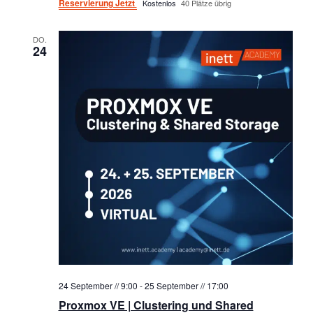
Reservierung Jetzt
Kostenlos
40 Plätze übrig
DO.
24
24 September // 9:00
-
25 September // 17:00
Proxmox VE | Clustering und Shared