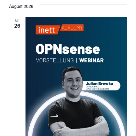
wählen.
August 2026
MI.
26